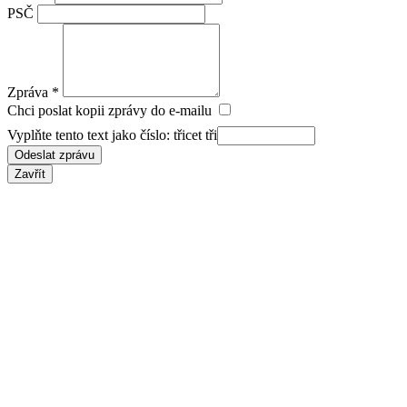
PSČ
Zpráva
*
Chci poslat kopii zprávy do e-mailu
Vyplňte tento text jako číslo:
třicet tři
Odeslat zprávu
Zavřít