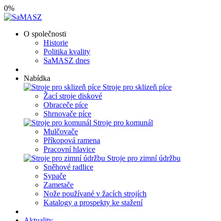
0
%
O společnosti
Historie
Politika kvality
SaMASZ dnes
Nabídka
Stroje pro sklizeň píce
Žací stroje diskové
Obraceče píce
Shrnovače píce
Stroje pro komunál
Mulčovače
Příkopová ramena
Pracovní hlavice
Stroje pro zimní údržbu
Sněhové radlice
Sypače
Zametače
Nože používané v žacích strojích
Katalogy a prospekty ke stažení
Aktuality