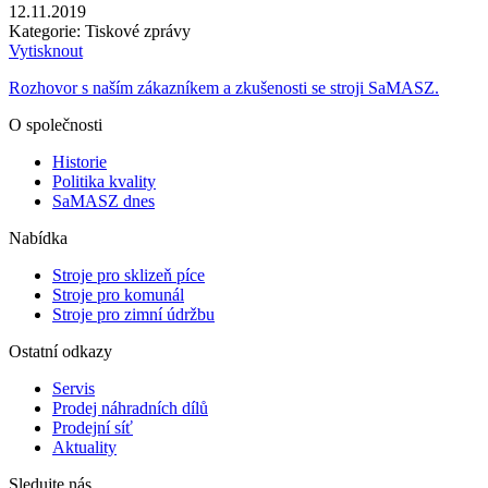
12.11.2019
Kategorie: Tiskové zprávy
Vytisknout
Rozhovor s naším zákazníkem a zkušenosti se stroji SaMASZ.
O společnosti
Historie
Politika kvality
SaMASZ dnes
Nabídka
Stroje pro sklizeň píce
Stroje pro komunál
Stroje pro zimní údržbu
Ostatní odkazy
Servis
Prodej náhradních dílů
Prodejní síť
Aktuality
Sledujte nás