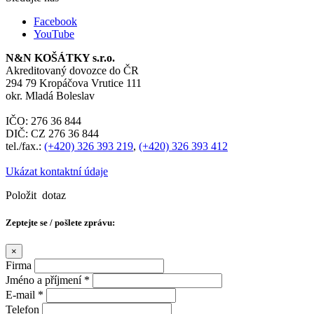
Facebook
YouTube
N&N KOŠÁTKY s.r.o.
Akreditovaný dovozce do ČR
294 79 Kropáčova Vrutice 111
okr. Mladá Boleslav
IČO: 276 36 844
DIČ: CZ 276 36 844
tel./fax.:
(+420) 326 393 219
,
(+420) 326 393 412
Ukázat kontaktní údaje
Položit dotaz
Zeptejte se / pošlete zprávu:
×
Firma
Jméno a příjmení
*
E-mail
*
Telefon