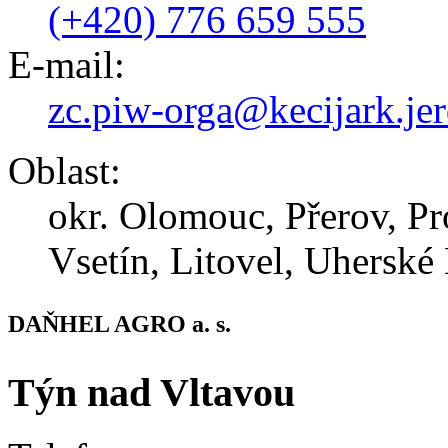
(+420) 776 659 555
E-mail:
zc.piw-orga@kecijark.je
Oblast:
okr. Olomouc, Přerov, Pr
Vsetín, Litovel, Uherské 
DAŇHEL AGRO a. s.
Týn nad Vltavou