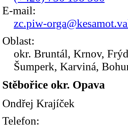
E-mail:
zc.piw-orga@kesamot.va
Oblast:
okr. Bruntál, Krnov, Frý
Šumperk, Karviná, Boh
Stěbořice okr. Opava
Ondřej Krajíček
Telefon: