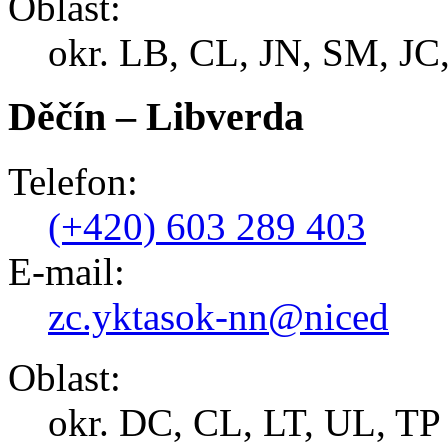
Oblast:
okr. LB, CL, JN, SM, J
Děčín – Libverda
Telefon:
(+420) 603 289 403
E-mail:
zc.yktasok-nn@niced
Oblast:
okr. DC, CL, LT, UL, TP