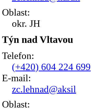
Oblast:
okr. JH
Týn nad Vltavou
Telefon:
(+420) 604 224 699
E-mail:
zc.lehnad@aksil
Oblast: