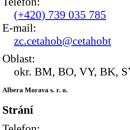
Telefon:
(+420) 739 035 785
E-mail:
zc.cetahob@cetahobt
Oblast:
okr. BM, BO, VY, BK, 
Albera Morava s. r. o.
Strání
Telefon: