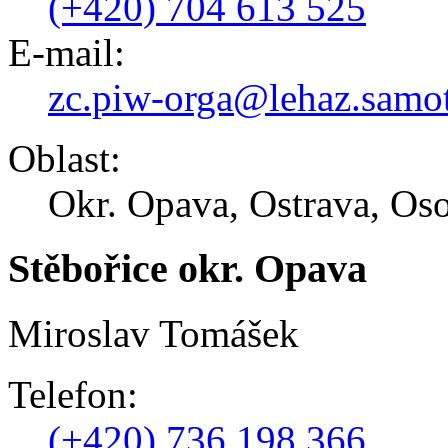
(+420) 704 613 525
E-mail:
zc.piw-orga@lehaz.samo
Oblast:
Okr. Opava, Ostrava, Oso
Stěbořice okr. Opava
Miroslav Tomášek
Telefon:
(+420) 736 198 366